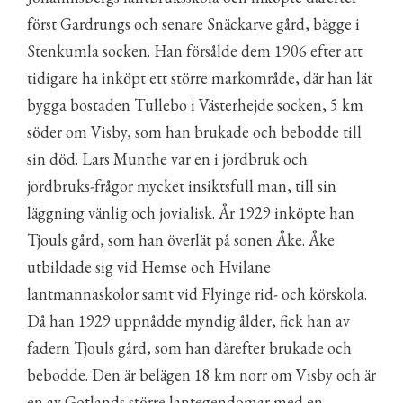
först Gardrungs och senare Snäckarve gård, bägge i
Stenkumla socken. Han försålde dem 1906 efter att
tidigare ha inköpt ett större markområde, där han lät
bygga bostaden Tullebo i Västerhejde socken, 5 km
söder om Visby, som han brukade och bebodde till
sin död. Lars Munthe var en i jordbruk och
jordbruks-frågor mycket insiktsfull man, till sin
läggning vänlig och jovialisk. År 1929 inköpte han
Tjouls gård, som han överlät på sonen Åke. Åke
utbildade sig vid Hemse och Hvilane
lantmannaskolor samt vid Flyinge rid- och körskola.
Då han 1929 uppnådde myndig ålder, fick han av
fadern Tjouls gård, som han därefter brukade och
bebodde. Den är belägen 18 km norr om Visby och är
en av Gotlands större lantegendomar med en