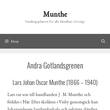
Hoppa
till
Munthe
innehåll
Samlingsplatsen för alla Munthar i Sverige
Meny
Andra Gotlandsgrenen
Lars Johan Oscar Munthe (1866 – 1940)
Lars var son till handlanden J . M. Munthe och
föddes i När. Efter skolåren i Visby genomgick han
Johannisbergs lantbruksskola och inköpte därefter