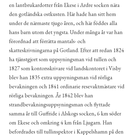
en lantbrukardotter från Ekese i Ardre socken nära
den gotländska ostkusten. Här hade han sitt hem
under de närmaste tjugo åren, och här föddes alla
hans barn utom det yngsta. Under många år var han
förordnad att förrätta mantals- och
skatteskrivningarna på Gotland. Efter att redan 1824
ha tjänstgjort som uppsyningsman vid tullen och
1827 som kontorsskrivare vid landskontoret i Visby
blev han 1835 extra uppsyningsman vid rörliga
bevakningen och 1841 ordinarie resevaktmästare vid
rörliga bevakningen. År 1842 blev han
strandbevakningsuppsyningsman och flyttade
samma år till Guffride i Alskogs socken, 6 km söder
om Ekese och omkring 4 km från Ljugarn. Han
befordrades till tullinspektor i Kappelshamn på den