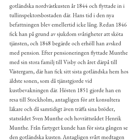
gotländska nordvästkusten år 1844 och flyttade in i
tullinspektorsbostaden där. Hans tid i den nya
befattningen blev emellertid icke lång. Redan 1846
fick han på grund av sjukdom svårigheter att sköta
tjänsten, och 1848 begärde och erhöll han avsked
med pension. Efter pensioneringen flyttade Munthe
med sin stora familj till Visby och året därpå till
Västergarn, där han fick sitt sista gotländska hem hos
äldste sonen, som då tjänstgjorde vid
kustbevakningen där. Hösten 1851 gjorde han en
resa till Stockholm, antagligen för att konsultera
läkare och då samtidigt även träffa sina bröder,
statsrådet Sven Munthe och hovrättsrådet Henrik
Munthe. Från fartyget kunde han för sista gången se
den gotländska kusten. Antagligen svårt medtagen