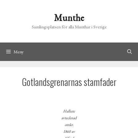
Hoppa
till
Munthe
innehåll
Samlingsplatsen för alla Munthar i Sverige
Meny
Gotlandsgrenarnas stamfader
Hallute
avtecknad
omkr.
1860 av